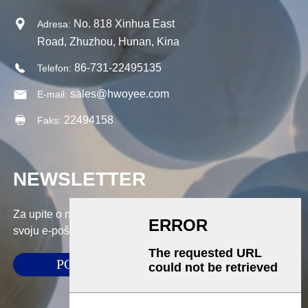
No. 818 Xinhua East
Adresa:
Road, Zhuzhou, Hunan, Kina
86-731-22495135
Telefon:
sales@hwoyee.com
E-mail:
22494158
Faks:
NEWSLETTER
Za upite o našim proizvodima ili cjeniku, ostavite nam
svoju e-poštu i mi ćemo vas kontaktirati u roku od 24 sata.
PODNIJETI