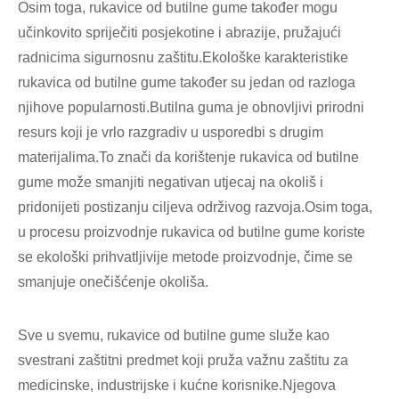
Osim toga, rukavice od butilne gume također mogu
učinkovito spriječiti posjekotine i abrazije, pružajući
radnicima sigurnosnu zaštitu.Ekološke karakteristike
rukavica od butilne gume također su jedan od razloga
njihove popularnosti.Butilna guma je obnovljivi prirodni
resurs koji je vrlo razgradiv u usporedbi s drugim
materijalima.To znači da korištenje rukavica od butilne
gume može smanjiti negativan utjecaj na okoliš i
pridonijeti postizanju ciljeva održivog razvoja.Osim toga,
u procesu proizvodnje rukavica od butilne gume koriste
se ekološki prihvatljivije metode proizvodnje, čime se
smanjuje onečišćenje okoliša.
Sve u svemu, rukavice od butilne gume služe kao
svestrani zaštitni predmet koji pruža važnu zaštitu za
medicinske, industrijske i kućne korisnike.Njegova