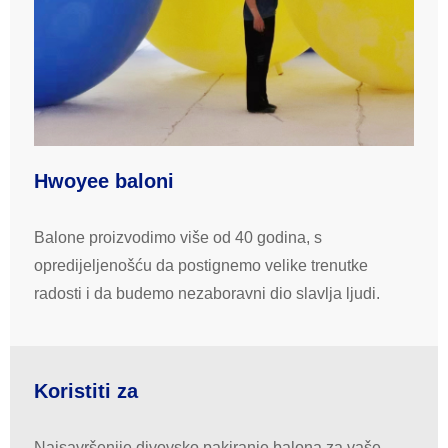
Hwoyee baloni
Balone proizvodimo više od 40 godina, s
opredijeljenošću da postignemo velike trenutke
radosti i da budemo nezaboravni dio slavlja ljudi.
Koristiti za
Najsavršenije divovsko pakiranje balona za vaše