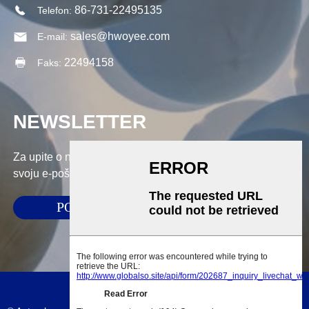
86-731-22495135
Telefon:
sales@hwoyee.com
E-mail:
22494158
Faks:
NEWSLETTER
Za upite o našim proizvodima ili cjeniku, ostavite nam
svoju e-poštu i mi ćemo vas kontaktirati u roku od 24 sata.
PODNIJETI