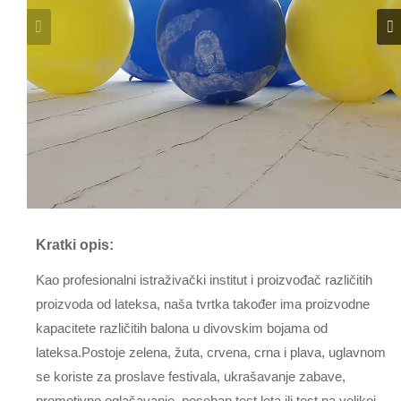
Kratki opis:
Kao profesionalni istraživački institut i proizvođač različitih
proizvoda od lateksa, naša tvrtka također ima proizvodne
kapacitete različitih balona u divovskim bojama od
lateksa.Postoje zelena, žuta, crvena, crna i plava, uglavnom
se koriste za proslave festivala, ukrašavanje zabave,
promotivno oglašavanje, poseban test leta ili test na velikoj