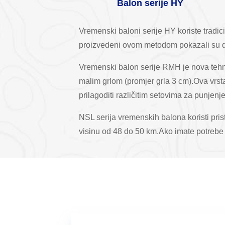
Balon serije HY
Vremenski baloni serije HY koriste tradi
proizvedeni ovom metodom pokazali su do
Vremenski balon serije RMH je nova tehno
malim grlom (promjer grla 3 cm).Ova vrs
prilagoditi različitim setovima za punjenj
NSL serija vremenskih balona koristi pris
visinu od 48 do 50 km.Ako imate potrebe