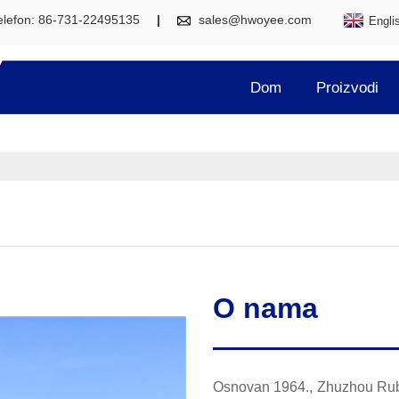
elefon: 86-731-22495135
sales@hwoyee.com
Engli
Dom
Proizvodi
O nama
Osnovan 1964., Zhuzhou Rubb