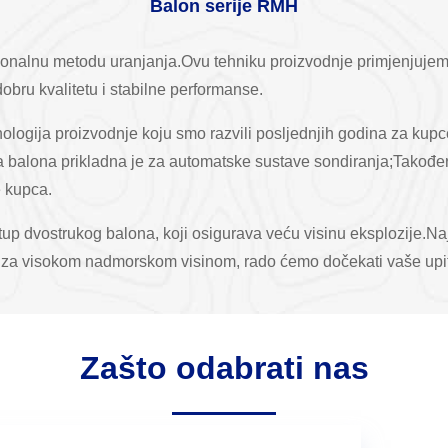
Balon serije RMH
cionalnu metodu uranjanja.Ovu tehniku ​​proizvodnje primjenjujem
bru kvalitetu i stabilne performanse.
logija proizvodnje koju smo razvili posljednjih godina za kupce
ta balona prikladna je za automatske sustave sondiranja;Takođe
e kupca.
tup dvostrukog balona, ​​koji osigurava veću visinu eksplozije.
 za visokom nadmorskom visinom, rado ćemo dočekati vaše upite
Zašto odabrati nas