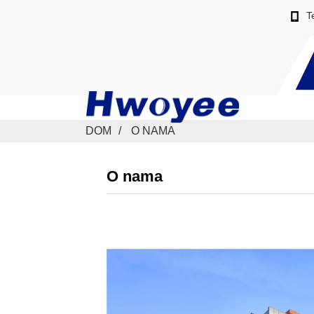
T
DOM
O NAMA
O nama