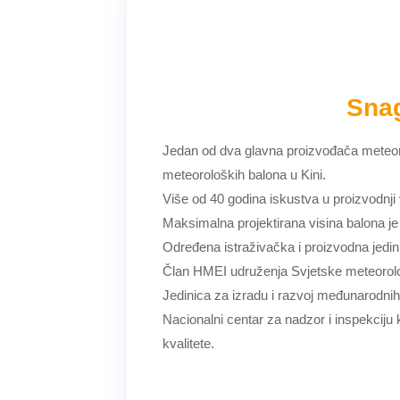
Snag
Jedan od dva glavna proizvođača meteoro
meteoroloških balona u Kini.
Više od 40 godina iskustva u proizvodnj
Maksimalna projektirana visina balona j
Određena istraživačka i proizvodna jedi
Član HMEI udruženja Svjetske meteorolo
Jedinica za izradu i razvoj međunarodni
Nacionalni centar za nadzor i inspekciju k
kvalitete.