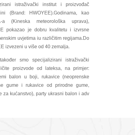
rani istraživački institut i proizvođač
Kini (Brand: HWOYEE).Godinama, kao
-a (Kineska meteorološka uprava),
 pokazao je dobru kvalitetu i izvrsne
menskim uvjetima iu različitim regijama.Do
 izvezeni u više od 40 zemalja.
akođer smo specijalizirani istraživački
ličite proizvode od lateksa, na primjer:
emi balon u boji, rukavice (neoprenske
lne gume i rukavice od prirodne gume,
ce za kućanstvo), party ukrasni balon i adv