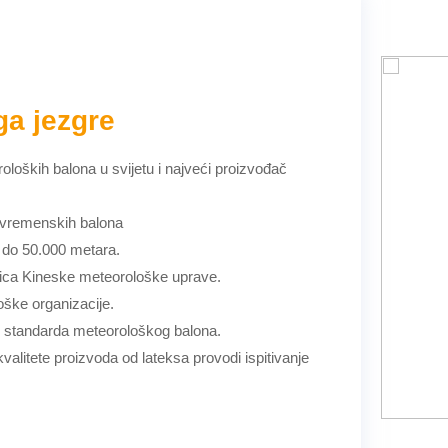
a jezgre
loških balona u svijetu i najveći proizvođač
i vremenskih balona
e do 50.000 metara.
nica Kineske meteorološke uprave.
ške organizacije.
h standarda meteorološkog balona.
valitete proizvoda od lateksa provodi ispitivanje