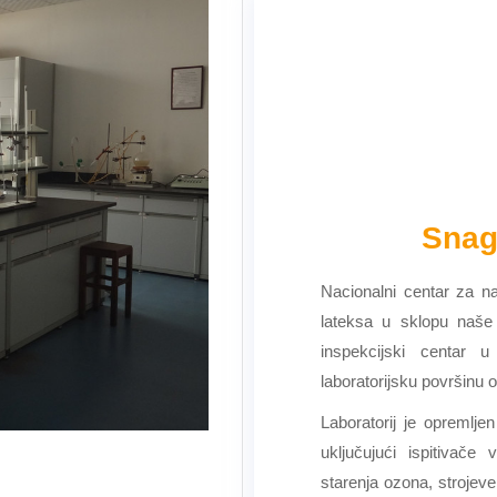
Snag
Nacionalni centar za na
lateksa u sklopu naše t
inspekcijski centar u 
laboratorijsku površinu 
Laboratorij je opremlj
uključujući ispitivače 
starenja ozona, strojev