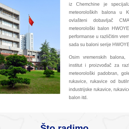
iz Chemchine je specijalizi
meteoroloških balona u 
ovlašteni dobavljač CMA
meteorološki balon HWOYEE
performanse u različitim vre
sada su baloni serije HWOYEE
Osim vremenskih balona, ​​t
institut i proizvođač za raz
meteorološki padobran, gol
rukavice, rukavice od buti
industrijske rukavice, rukavi
balon itd.
Što radimo