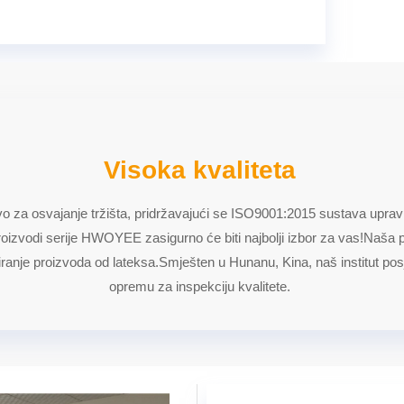
Visoka kvaliteta
tvo za osvajanje tržišta, pridržavajući se ISO9001:2015 sustava uprav
roizvodi serije HWOYEE zasigurno će biti najbolji izbor za vas!Naša p
ranje proizvoda od lateksa.Smješten u Hunanu, Kina, naš institut posjed
opremu za inspekciju kvalitete.