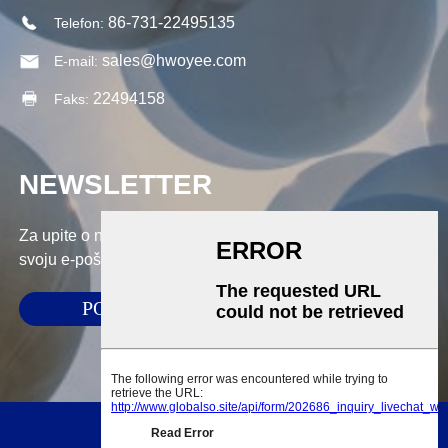
86-731-22495135
Telefon:
sales@hwoyee.com
E-mail:
22494158
Faks:
NEWSLETTER
Za upite o našim proizvodima ili cjeniku, ostavite nam
svoju e-poštu i mi ćemo vas kontaktirati u roku od 24 sata.
PODNIJETI