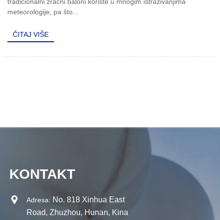
tradicionalni zračni baloni koriste u mnogim istraživanjima
meteorologije, pa što...
ČITAJ VIŠE
KONTAKT
No. 818 Xinhua East
Adresa:
Road, Zhuzhou, Hunan, Kina