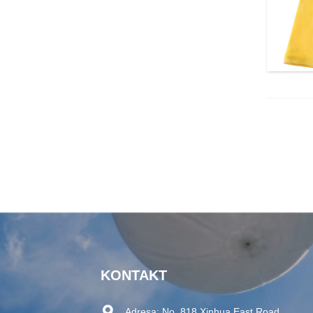
KONTAKT
Adresa:
No. 818 Xinhua East Road,