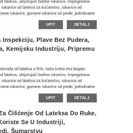
od lateksa, uključujući butilne rukavice, impregnirane
, rukavice od lateksa za kućanstvo, rukavice od
latnene rukavice, gumene rukavice od pređe, jednokratne
sa, itd. Naširoko se koriste u industriji, rudarstvu,
UPIT
DETALJ
pće zaštite na radu, pogledajte dolje za naši trenutni
 Inspekciju, Plave Bez Pudera,
a, Kemijsku Industriju, Pripremu
proizvoda od lateksa u Kini, naša tvrtka ima bogato
od lateksa, uključujući butilne rukavice, impregnirane
, rukavice od lateksa za kućanstvo, rukavice od
latnene rukavice, gumene rukavice od pređe, jednokratne
sa, itd. Naširoko se koriste u industriji, rudarstvu,
UPIT
DETALJ
pće zaštite na radu, pogledajte dolje za naši trenutni
Za Čišćenje Od Lateksa Do Ruke,
oriste Se U Industriji,
redi, Šumarstvu