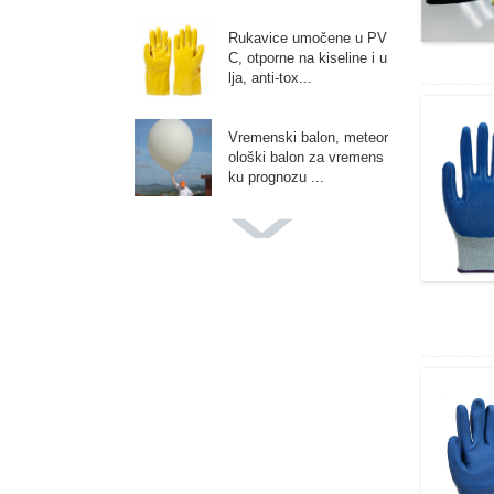
Rukavice umočene u PV
C, otporne na kiseline i u
lja, anti-tox...
Vremenski balon, meteor
ološki balon za vremens
ku prognozu ...
Divovski balon u boji, bal
oni za vjenčanje...
Adv Promotivni balon, B
aloni po narudžbi, Za do
gađaje P...
Balon za dekoraciju zab
ave, za luk vijenca, rođe
ndanski par...