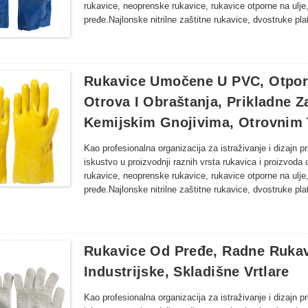
rukavice, neoprenske rukavice, rukavice otporne na ulje
pređe.Najlonske nitrilne zaštitne rukavice, dvostruke p
nitrilne rukavice za inspekciju, dugačke rukavice od latek
ribarstvu, poljoprivredi, šumarstvu i drugim područjima o
proizvodi rukavica.
Rukavice Umočene U PVC, Otporne
Otrova I Obraštanja, Prikladne Z
Kemijskim Gnojivima, Otrovnim
Kao profesionalna organizacija za istraživanje i dizajn 
iskustvo u proizvodnji raznih vrsta rukavica i proizvoda 
rukavice, neoprenske rukavice, rukavice otporne na ulje
pređe.Najlonske nitrilne zaštitne rukavice, dvostruke p
nitrilne rukavice za inspekciju, dugačke rukavice od latek
ribarstvu, poljoprivredi, šumarstvu i drugim područjima o
proizvodi rukavica.
Rukavice Od Pređe, Radne Rukavi
Industrijske, Skladišne ​​vrtlare
Kao profesionalna organizacija za istraživanje i dizajn 