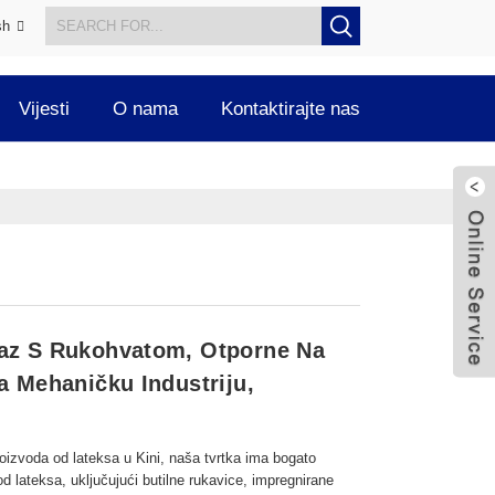
sh
Vijesti
O nama
Kontaktirajte nas
maz S Rukohvatom, Otporne Na
a Mehaničku Industriju,
proizvoda od lateksa u Kini, naša tvrtka ima bogato
od lateksa, uključujući butilne rukavice, impregnirane