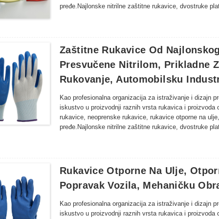
pređe.Najlonske nitrilne zaštitne rukavice, dvostruke p
nitrilne rukavice za inspekciju, dugačke rukavice od latek
ribarstvu, poljoprivredi, šumarstvu i drugim područjima o
proizvodi rukavica.
Zaštitne Rukavice Od Najlonskog
Presvučene Nitrilom, Prikladne Z
Rukovanje, Automobilsku Industr
Kao profesionalna organizacija za istraživanje i dizajn 
iskustvo u proizvodnji raznih vrsta rukavica i proizvoda 
rukavice, neoprenske rukavice, rukavice otporne na ulje
pređe.Najlonske nitrilne zaštitne rukavice, dvostruke p
nitrilne rukavice za inspekciju, dugačke rukavice od latek
ribarstvu, poljoprivredi, šumarstvu i drugim područjima o
proizvodi rukavica.
Rukavice Otporne Na Ulje, Otpor
Popravak Vozila, Mehaničku Obr
Kao profesionalna organizacija za istraživanje i dizajn 
iskustvo u proizvodnji raznih vrsta rukavica i proizvoda 