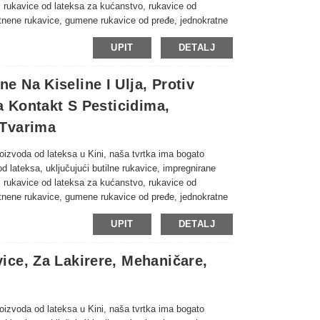
, rukavice od lateksa za kućanstvo, rukavice od
latnene rukavice, gumene rukavice od pređe, jednokratne
sa, itd. Naširoko se koriste u industriji, rudarstvu,
UPIT
DETALJ
pće zaštite na radu, pogledajte dolje za naši trenutni
 Na Kiseline I Ulja, Protiv
a Kontakt S Pesticidima,
 Tvarima
proizvoda od lateksa u Kini, naša tvrtka ima bogato
od lateksa, uključujući butilne rukavice, impregnirane
, rukavice od lateksa za kućanstvo, rukavice od
latnene rukavice, gumene rukavice od pređe, jednokratne
sa, itd. Naširoko se koriste u industriji, rudarstvu,
UPIT
DETALJ
pće zaštite na radu, pogledajte dolje za naši trenutni
ce, Za Lakirere, Mehaničare,
proizvoda od lateksa u Kini, naša tvrtka ima bogato