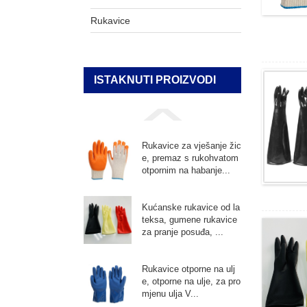
Rukavice
ISTAKNUTI PROIZVODI
Rukavice za vješanje žic
e, premaz s rukohvatom
otpornim na habanje...
Kućanske rukavice od la
teksa, gumene rukavice
za pranje posuđa, ...
Rukavice otporne na ulj
e, otporne na ulje, za pro
mjenu ulja V...