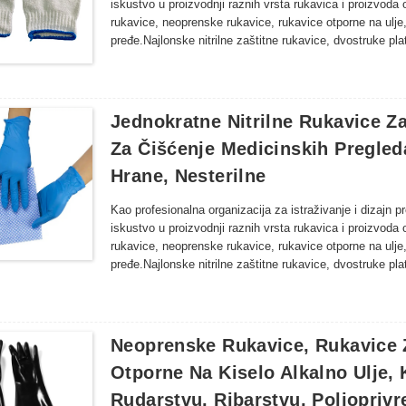
iskustvo u proizvodnji raznih vrsta rukavica i proizvoda 
rukavice, neoprenske rukavice, rukavice otporne na ulje
pređe.Najlonske nitrilne zaštitne rukavice, dvostruke p
nitrilne rukavice za inspekciju, dugačke rukavice od latek
ribarstvu, poljoprivredi, šumarstvu i drugim područjima o
proizvodi rukavica.
Jednokratne Nitrilne Rukavice Za
Za Čišćenje Medicinskih Pregled
Hrane, Nesterilne
Kao profesionalna organizacija za istraživanje i dizajn 
iskustvo u proizvodnji raznih vrsta rukavica i proizvoda 
rukavice, neoprenske rukavice, rukavice otporne na ulje
pređe.Najlonske nitrilne zaštitne rukavice, dvostruke p
nitrilne rukavice za inspekciju, dugačke rukavice od latek
ribarstvu, poljoprivredi, šumarstvu i drugim područjima o
proizvodi rukavica.
Neoprenske Rukavice, Rukavice 
Otporne Na Kiselo Alkalno Ulje, K
Rudarstvu, Ribarstvu, Poljopriv