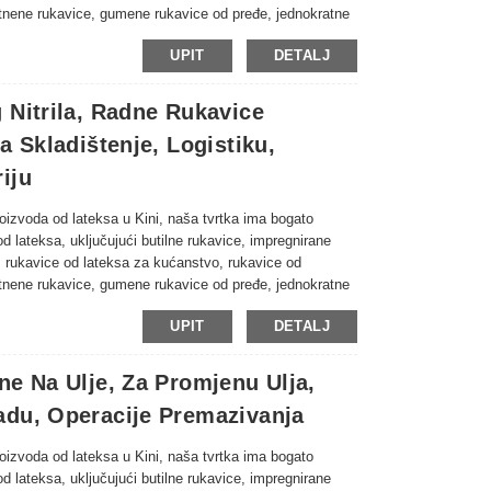
latnene rukavice, gumene rukavice od pređe, jednokratne
sa, itd. Naširoko se koriste u industriji, rudarstvu,
UPIT
DETALJ
pće zaštite na radu, pogledajte dolje za naši trenutni
 Nitrila, Radne Rukavice
a Skladištenje, Logistiku,
iju
proizvoda od lateksa u Kini, naša tvrtka ima bogato
od lateksa, uključujući butilne rukavice, impregnirane
, rukavice od lateksa za kućanstvo, rukavice od
latnene rukavice, gumene rukavice od pređe, jednokratne
sa, itd. Naširoko se koriste u industriji, rudarstvu,
UPIT
DETALJ
pće zaštite na radu, pogledajte dolje za naši trenutni
ne Na Ulje, Za Promjenu Ulja,
adu, Operacije Premazivanja
proizvoda od lateksa u Kini, naša tvrtka ima bogato
od lateksa, uključujući butilne rukavice, impregnirane