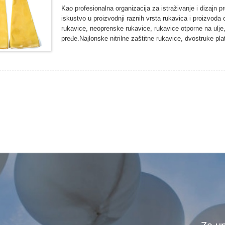
Kao profesionalna organizacija za istraživanje i dizajn 
iskustvo u proizvodnji raznih vrsta rukavica i proizvoda 
rukavice, neoprenske rukavice, rukavice otporne na ulje
pređe.Najlonske nitrilne zaštitne rukavice, dvostruke p
nitrilne rukavice za inspekciju, dugačke rukavice od latek
ribarstvu, poljoprivredi, šumarstvu i drugim područjima o
proizvodi rukavica.