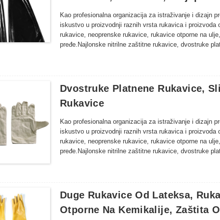
Kao profesionalna organizacija za istraživanje i dizajn 
iskustvo u proizvodnji raznih vrsta rukavica i proizvoda 
rukavice, neoprenske rukavice, rukavice otporne na ulje
pređe.Najlonske nitrilne zaštitne rukavice, dvostruke p
nitrilne rukavice za inspekciju, dugačke rukavice od latek
ribarstvu, poljoprivredi, šumarstvu i drugim područjima o
proizvodi rukavica.
Dvostruke Platnene Rukavice, Sl
Rukavice
Kao profesionalna organizacija za istraživanje i dizajn 
iskustvo u proizvodnji raznih vrsta rukavica i proizvoda 
rukavice, neoprenske rukavice, rukavice otporne na ulje
pređe.Najlonske nitrilne zaštitne rukavice, dvostruke p
nitrilne rukavice za inspekciju, dugačke rukavice od latek
ribarstvu, poljoprivredi, šumarstvu i drugim područjima o
proizvodi rukavica.
Duge Rukavice Od Lateksa, Rukav
Otporne Na Kemikalije, Zaštita Od