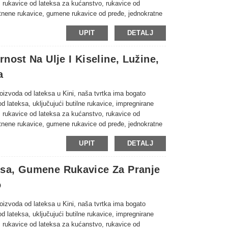
, rukavice od lateksa za kućanstvo, rukavice od
latnene rukavice, gumene rukavice od pređe, jednokratne
sa, itd. Naširoko se koriste u industriji, rudarstvu,
UPIT
DETALJ
pće zaštite na radu, pogledajte dolje za naši trenutni
nost Na Ulje I Kiseline, Lužine,
a
proizvoda od lateksa u Kini, naša tvrtka ima bogato
od lateksa, uključujući butilne rukavice, impregnirane
, rukavice od lateksa za kućanstvo, rukavice od
latnene rukavice, gumene rukavice od pređe, jednokratne
sa, itd. Naširoko se koriste u industriji, rudarstvu,
UPIT
DETALJ
pće zaštite na radu, pogledajte dolje za naši trenutni
sa, Gumene Rukavice Za Pranje
o
proizvoda od lateksa u Kini, naša tvrtka ima bogato
od lateksa, uključujući butilne rukavice, impregnirane
, rukavice od lateksa za kućanstvo, rukavice od