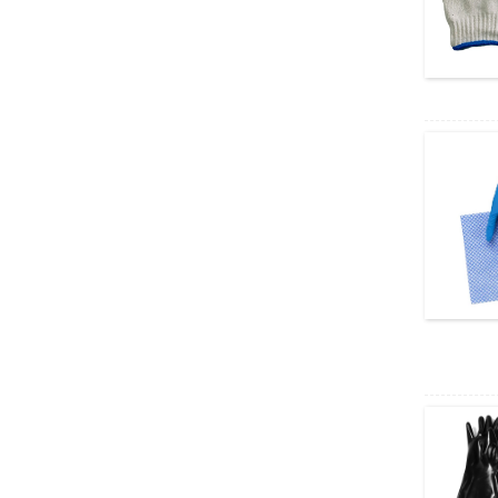
Rukavice od pređe, radn
e rukavice, za mehaniča
re lakirere, indu...
Neoprenske rukavice, La
teks rukavice za čišćenj
e do ruke, R...
Butilne rukavice, kemijs
ka otpornost na ulje, kis
elinu i alkalije, u...