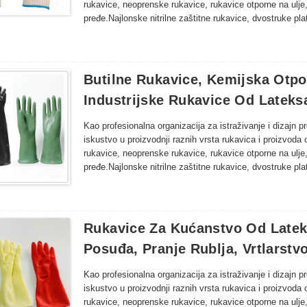
rukavice, neoprenske rukavice, rukavice otporne na ulje
pređe.Najlonske nitrilne zaštitne rukavice, dvostruke p
nitrilne rukavice za inspekciju, dugačke rukavice od latek
ribarstvu, poljoprivredi, šumarstvu i drugim područjima o
proizvodi rukavica.
Butilne Rukavice, Kemijska Otpor
Industrijske Rukavice Od Lateks
Kao profesionalna organizacija za istraživanje i dizajn 
iskustvo u proizvodnji raznih vrsta rukavica i proizvoda 
rukavice, neoprenske rukavice, rukavice otporne na ulje
pređe.Najlonske nitrilne zaštitne rukavice, dvostruke p
nitrilne rukavice za inspekciju, dugačke rukavice od latek
ribarstvu, poljoprivredi, šumarstvu i drugim područjima o
proizvodi rukavica.
Rukavice Za Kućanstvo Od Latek
Posuđa, Pranje Rublja, Vrtlarstv
Kao profesionalna organizacija za istraživanje i dizajn 
iskustvo u proizvodnji raznih vrsta rukavica i proizvoda 
rukavice, neoprenske rukavice, rukavice otporne na ulje