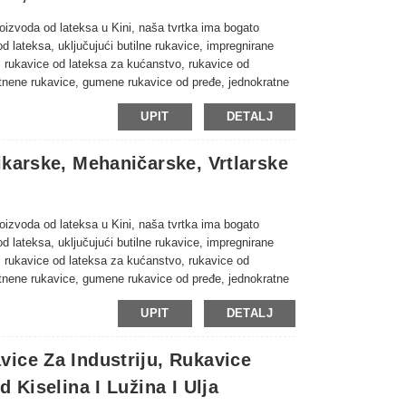
proizvoda od lateksa u Kini, naša tvrtka ima bogato
od lateksa, uključujući butilne rukavice, impregnirane
, rukavice od lateksa za kućanstvo, rukavice od
latnene rukavice, gumene rukavice od pređe, jednokratne
sa, itd. Naširoko se koriste u industriji, rudarstvu,
UPIT
DETALJ
pće zaštite na radu, pogledajte dolje za naši trenutni
ikarske, Mehaničarske, Vrtlarske
proizvoda od lateksa u Kini, naša tvrtka ima bogato
od lateksa, uključujući butilne rukavice, impregnirane
, rukavice od lateksa za kućanstvo, rukavice od
latnene rukavice, gumene rukavice od pređe, jednokratne
sa, itd. Naširoko se koriste u industriji, rudarstvu,
UPIT
DETALJ
pće zaštite na radu, pogledajte dolje za naši trenutni
ice Za Industriju, Rukavice
 Kiselina I Lužina I Ulja