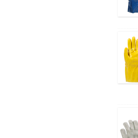
Meteorološki padobran,
za otkrivanje vremenskih
prilika, vremenskih...
Duge rukavice od lateks
a, rukavice za industriju,
kemijske res...
Jednokratne nitrilne ruka
vice za inspekciju, plavi
puder-Fr...
Dvostruke platnene ruka
vice, slikarske, mehanič
arske, vrtlarske rukavice
Zaštitne rukavice od najl
onskog nitrila, radne pre
svučene nitrilom ...