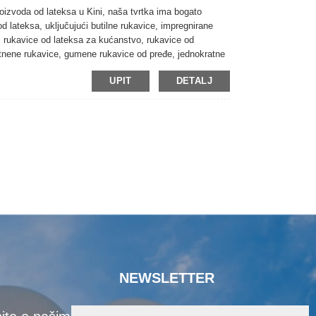
proizvoda od lateksa u Kini, naša tvrtka ima bogato
od lateksa, uključujući butilne rukavice, impregnirane
, rukavice od lateksa za kućanstvo, rukavice od
latnene rukavice, gumene rukavice od pređe, jednokratne
sa, itd. Naširoko se koriste u industriji, rudarstvu,
UPIT
DETALJ
pće zaštite na radu, pogledajte dolje za naši trenutni
NEWSLETTER