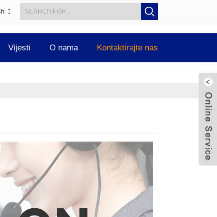
sh
Vijesti
O nama
Kontaktirajte nas