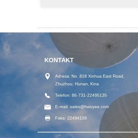
KONTAKT
Adresa:
No. 818 Xinhua East Road,
Zhuzhou, Hunan, Kina
Telefon:
86-731-22495135
E-mail:
sales@hwoyee.com
Faks:
22494158