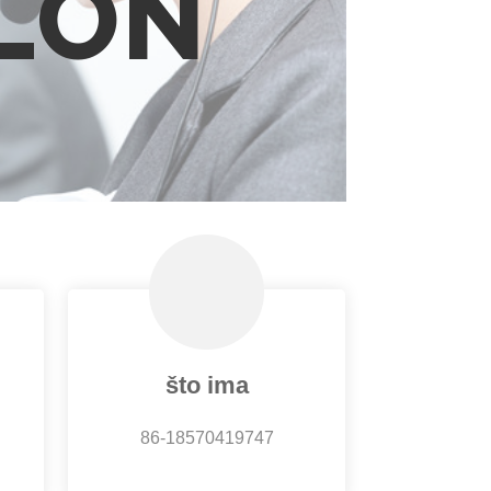
LON
što ima
86-18570419747