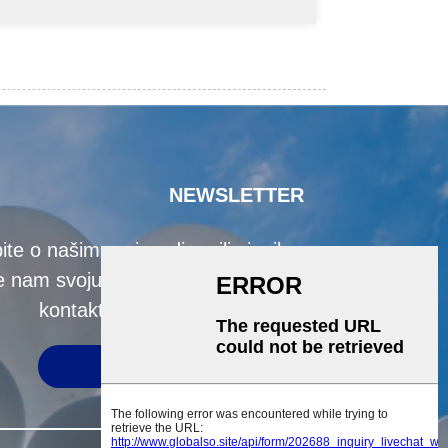
NEWSLETTER
ite o našim proizvodima ili cjeniku,
te nam svoju e-poštu i mi ćemo vas
kontaktirati u roku od 24 sata.
PODNIJETI