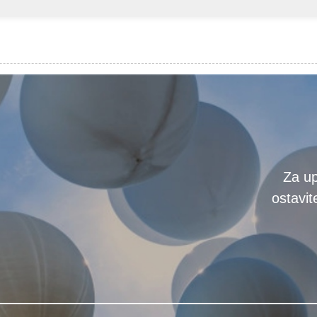
Za up
ostavi