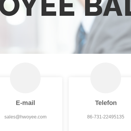
OYEE BA
E-mail
Telefon
sales@hwoyee.com
86-731-22495135